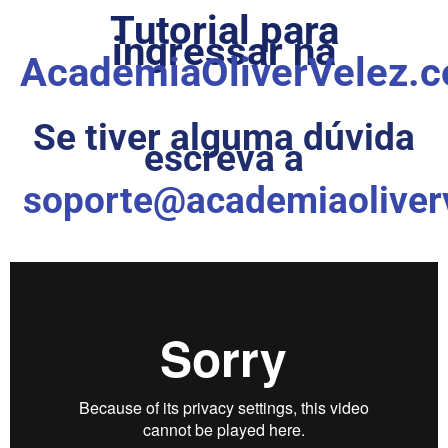
Tutorial para
ingressar na
AcademiaOliverVelez.
Se tiver alguma dúvida
escreva a
soporte@academiaoliver