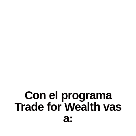
observando los movimientos del
mercado en macro.
Por eso este programa es “de por
vida”, porque la riqueza generacional
no se construye en unas pocas
semanas ni de la noche a la mañana.
Con el programa
Trade for Wealth vas
a: