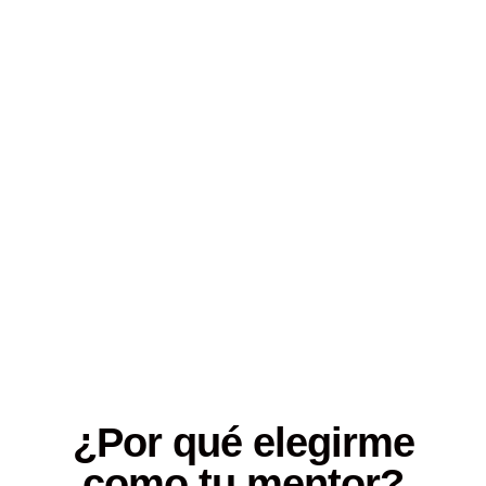
larga.
Ese periodo de toros fue el periodo más
rentable de toda mi vida porque logramos
entrar en el momento correcto.
Ahora, es tu momento de aprender a invertir a
largo plazo.
Hagamos esto juntos y para siempre.
¿Por qué elegirme
como tu mentor?