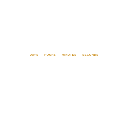
DAYS
HOURS
MINUTES
SECONDS
Las inversiones a
largo plazo pueden
cuidar de tu futuro y
el de tu familia.