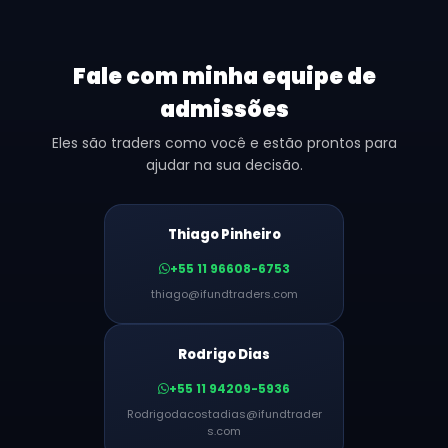
Fale com minha equipe de
admissões
Eles são traders como você e estão prontos para
ajudar na sua decisão.
Thiago Pinheiro
+55 11 96608-6753
thiago@ifundtraders.com
Rodrigo Dias
+55 11 94209-5936
Rodrigodacostadias@ifundtrader
s.com