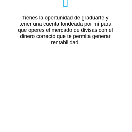
Tienes la oportunidad de graduarte y
tener una cuenta fondeada por mí para
que operes el mercado de divisas con el
dinero correcto que te permita generar
rentabilidad.
Antes de continuar, déjame presentarte al trader que estará
dirigiendo tu entrenamiento.
Con
Bill Deichler
nos conocemos desde el siglo pasado y
comenzó su camino en IFT en el 2008.
Él ya llevaba muchos años haciendo Trading, sin embargo
decidió formarse conmigo y se ha graduado de dos de mis
programas.
Ese es su nivel de
trabajo, disciplina y dedicación.