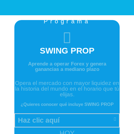
Programa
SWING PROP
Aprende a operar Forex y genera
ganancias a mediano plazo
Opera el mercado con mayor liquidez en
la historia del mundo en el horario que tú
elijas.
¿Quieres conocer qué incluye SWING PROP
Haz clic aquí
HOY