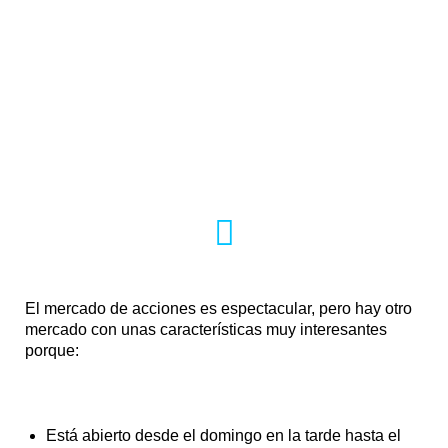
Trading que supera con éxito todos
estos problemas y que se
fundamenta en dos bases: un
mercado particular y un marco de
tiempo específico.
El mercado de acciones es espectacular, pero hay otro
mercado con unas características muy interesantes
porque:
Está abierto desde el domingo en la tarde hasta el