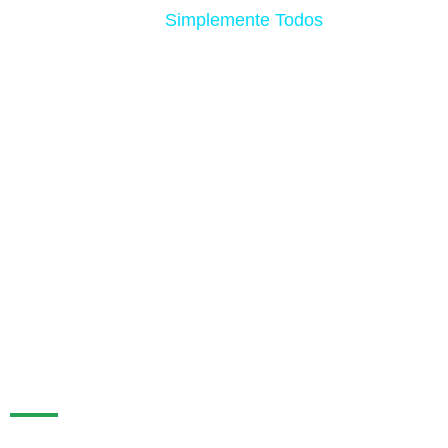
Simplemente Todos
Descuento en tu
compra HOY!
Aprovecha el precio de oferta del programa Complete
Trader