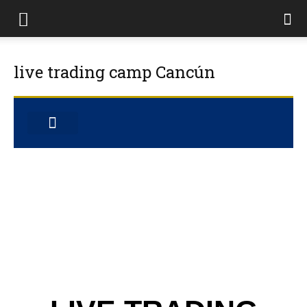
live trading camp Cancún
MASTER CLASS ONLINE
GIRA OLIVER VELEZ
TERMINOS Y CONDICIONES