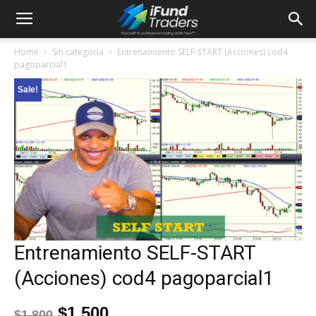
Home
Sin categoría
Entrenamiento SELF-START (Acciones) cod4
pagoparcial1
Sale!
Entrenamiento SELF-START
(Acciones) cod4 pagoparcial1
$
1,500
$
1,800