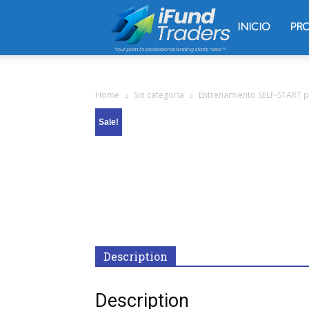
Trading
INICIO
PR
Oliver
Home
Sin categoría
Entrenamiento SELF-START p
Sale!
Velez
Description
Description