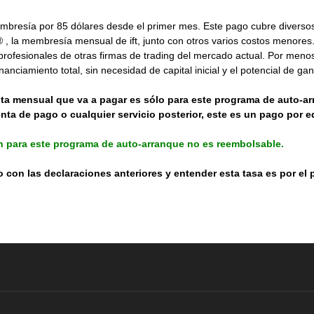
bresía por 85 dólares desde el primer mes. Este pago cubre diversos 
on® , la membresía mensual de ift, junto con otros varios costos menore
rofesionales de otras firmas de trading del mercado actual. Por menos d
inanciamiento total, sin necesidad de capital inicial y el potencial de g
uota mensual que va a pagar es sólo para este programa de auto-
nta de pago o cualquier servicio posterior, este es un pago por 
n para este programa de auto-arranque no es reembolsable.
do con las declaraciones anteriores y entender esta tasa es por el