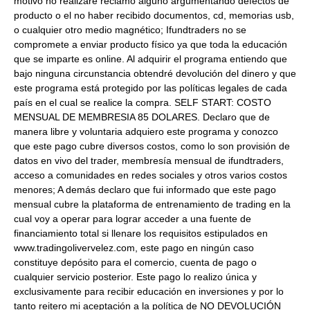
motivo no realizaré reclamo alguno argumentando defectos de
producto o el no haber recibido documentos, cd, memorias usb,
o cualquier otro medio magnético; Ifundtraders no se
compromete a enviar producto físico ya que toda la educación
que se imparte es online. Al adquirir el programa entiendo que
bajo ninguna circunstancia obtendré devolución del dinero y que
este programa está protegido por las políticas legales de cada
país en el cual se realice la compra. SELF START: COSTO
MENSUAL DE MEMBRESIA 85 DOLARES. Declaro que de
manera libre y voluntaria adquiero este programa y conozco
que este pago cubre diversos costos, como lo son provisión de
datos en vivo del trader, membresía mensual de ifundtraders,
acceso a comunidades en redes sociales y otros varios costos
menores; A demás declaro que fui informado que este pago
mensual cubre la plataforma de entrenamiento de trading en la
cual voy a operar para lograr acceder a una fuente de
financiamiento total si llenare los requisitos estipulados en
www.tradingolivervelez.com, este pago en ningún caso
constituye depósito para el comercio, cuenta de pago o
cualquier servicio posterior. Este pago lo realizo única y
exclusivamente para recibir educación en inversiones y por lo
tanto reitero mi aceptación a la política de NO DEVOLUCIÓN