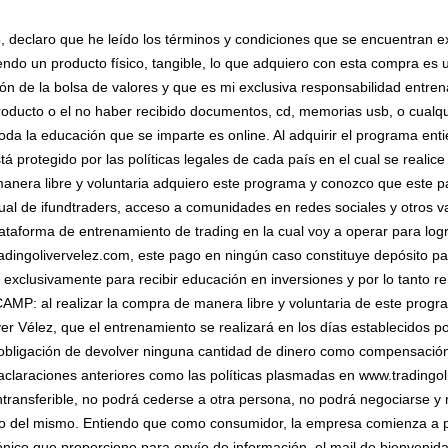
to, declaro que he leído los términos y condiciones que se encuentran 
endo un producto físico, tangible, lo que adquiero con esta compra e
sión de la bolsa de valores y que es mi exclusiva responsabilidad entren
ducto o el no haber recibido documentos, cd, memorias usb, o cualqui
oda la educación que se imparte es online. Al adquirir el programa en
stá protegido por las políticas legales de cada país en el cual se r
a libre y voluntaria adquiero este programa y conozco que este pag
al de ifundtraders, acceso a comunidades en redes sociales y otros v
taforma de entrenamiento de trading en la cual voy a operar para logr
tradingolivervelez.com, este pago en ningún caso constituye depósito p
 y exclusivamente para recibir educación en inversiones y por lo tanto re
al realizar la compra de manera libre y voluntaria de este progra
r Vélez, que el entrenamiento se realizará en los días establecidos por
obligación de devolver ninguna cantidad de dinero como compensación p
 aclaraciones anteriores como las políticas plasmadas en www.tradingo
ransferible, no podrá cederse a otra persona, no podrá negociarse y 
o del mismo. Entiendo que como consumidor, la empresa comienza a pr
ico que proporciono para envío de información, el mail de bienvenida