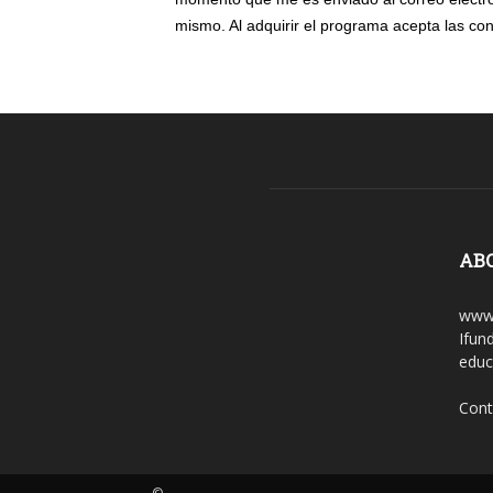
mismo. Al adquirir el programa acepta las co
AB
www.
Ifun
educ
Cont