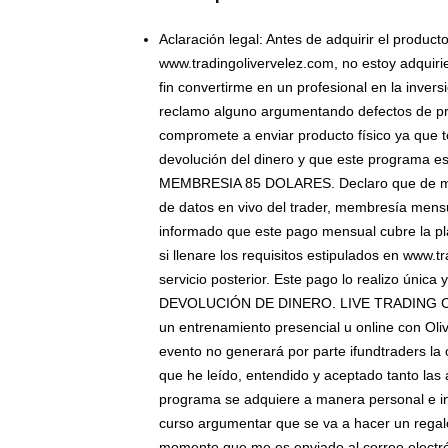
Aclaración
legal: Antes de adquirir el produc
www.tradingolivervelez.com, no estoy adquiri
fin convertirme en un profesional en la inver
reclamo alguno argumentando defectos de pro
compromete a enviar producto físico ya que t
devolución del dinero y que este programa e
MEMBRESIA 85 DOLARES. Declaro que de maner
de datos en vivo del trader, membresía mensu
informado que este pago mensual cubre la pla
si llenare los requisitos estipulados en www.
servicio posterior. Este pago lo realizo única
DEVOLUCIÓN DE DINERO. LIVE TRADING CAMP: 
un entrenamiento presencial u online con Olive
evento no generará por parte ifundtraders la 
que he leído, entendido y aceptado tanto las
programa se adquiere a manera personal e int
curso argumentar que se va a hacer un regal
momento que me es enviado al correo electrón