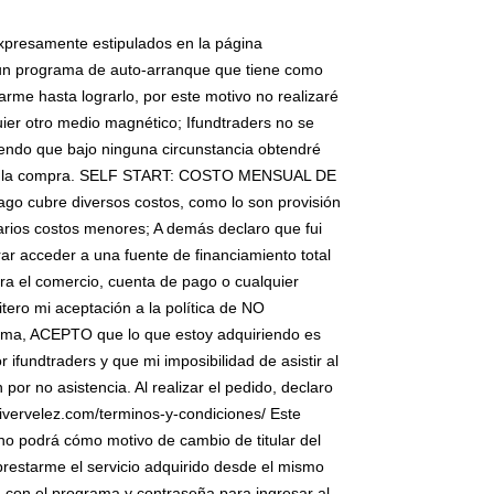
expresamente estipulados en la página
s un programa de auto-arranque que tiene como
arme hasta lograrlo, por este motivo no realizaré
er otro medio magnético; Ifundtraders no se
tiendo que bajo ninguna circunstancia obtendré
ealice la compra. SELF START: COSTO MENSUAL DE
o cubre diversos costos, como lo son provisión
arios costos menores; A demás declaro que fui
ar acceder a una fuente de financiamiento total
ara el comercio, cuenta de pago o cualquier
itero mi aceptación a la política de NO
ma, ACEPTO que lo que estoy adquiriendo es
 ifundtraders y que mi imposibilidad de asistir al
or no asistencia. Al realizar el pedido, declaro
livervelez.com/terminos-y-condiciones/ Este
no podrá cómo motivo de cambio de titular del
estarme el servicio adquirido desde el mismo
 con el programa y contraseña para ingresar al