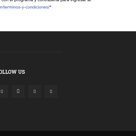
om/terminos-y-condiciones/
*
OLLOW US