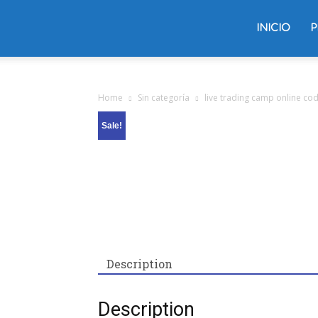
Trading
INICIO
P
Oliver
Home
Sin categoría
live trading camp online co
Sale!
Velez
Description
Description