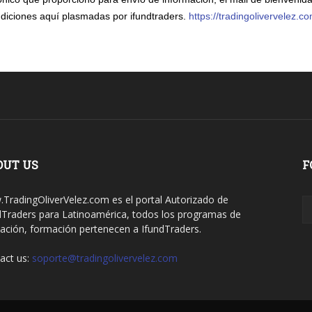
ndiciones aquí plasmadas por ifundtraders.
https://tradingolivervelez.c
OUT US
F
TradingOliverVelez.com es el portal Autorizado de
dTraders para Latinoamérica, todos los programas de
ación, formación pertenecen a IfundTraders.
act us:
soporte@tradingolivervelez.com