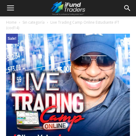
Home
Sin categoría
Live Trading Camp Online Estudiante iFT
(cod14)
Sale!