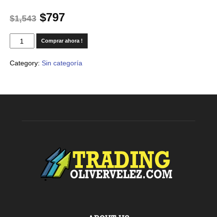
$
797
$
1,543
Comprar ahora !
Category:
Sin categoría