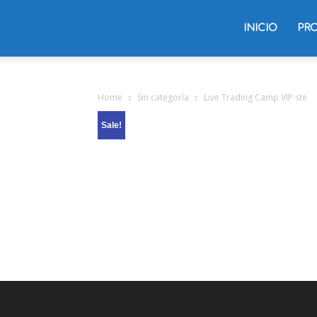
Trading
INICIO
PR
Oliver
Home
Sin categoría
Live Trading Camp VIP ste
Sale!
Velez