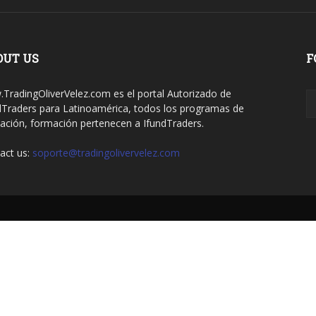
OUT US
F
TradingOliverVelez.com es el portal Autorizado de
dTraders para Latinoamérica, todos los programas de
ación, formación pertenecen a IfundTraders.
act us:
soporte@tradingolivervelez.com