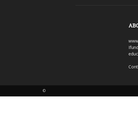
AB
www.
Ifun
educ
Cont
©