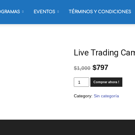
OGRAMAS
EVENTOS
TÉRMINOS Y CONDICIONES
Live Trading Ca
$
797
$
1,000
Comprar ahora !
Category:
Sin categoría