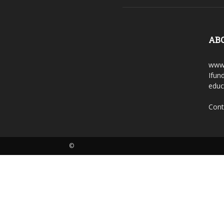
AB
www.
Ifun
educ
Cont
©