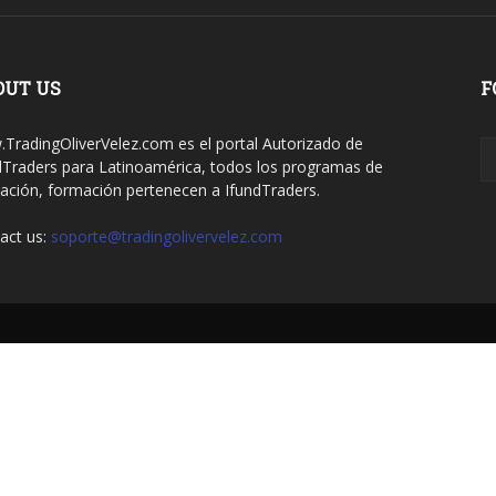
OUT US
F
TradingOliverVelez.com es el portal Autorizado de
dTraders para Latinoamérica, todos los programas de
ación, formación pertenecen a IfundTraders.
act us:
soporte@tradingolivervelez.com