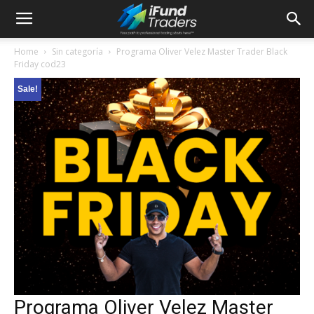
Home
Sin categoría
Programa Oliver Velez Master Trader Black
Friday cod23
Sale!
Programa Oliver Velez Master