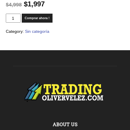
$
1,997
$
4,998
Comprar ahora !
Category:
Sin categoría
ABOUT US