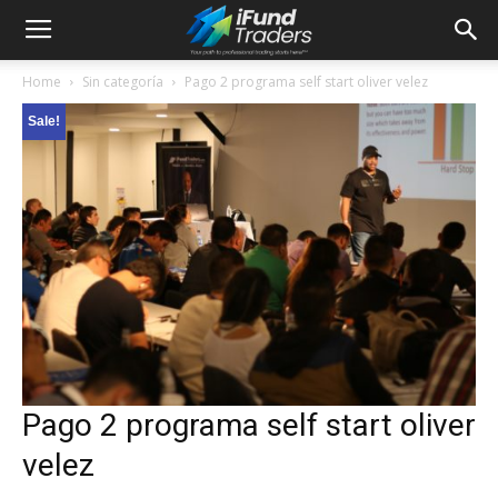
Home
Sin categoría
Pago 2 programa self start oliver velez
Sale!
Pago 2 programa self start oliver
velez