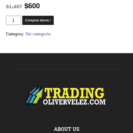
$
600
$
1,497
Comprar ahora !
Category:
Sin categoría
ABOUT US