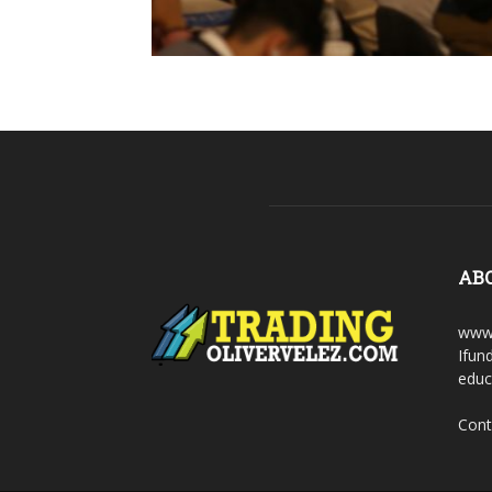
AB
www.
Ifun
educ
Cont