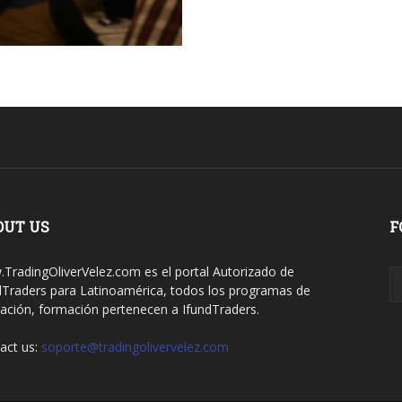
OUT US
F
TradingOliverVelez.com es el portal Autorizado de
dTraders para Latinoamérica, todos los programas de
ación, formación pertenecen a IfundTraders.
act us:
soporte@tradingolivervelez.com