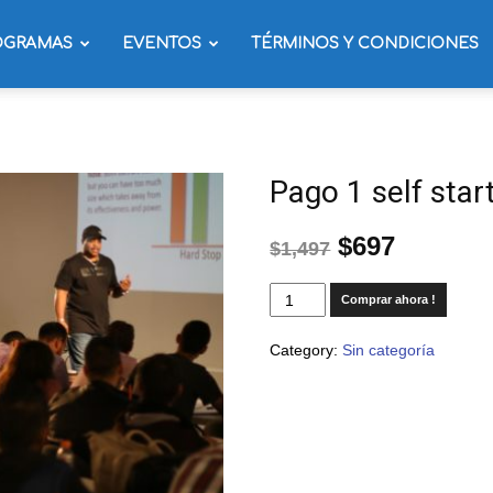
OGRAMAS
EVENTOS
TÉRMINOS Y CONDICIONES
Pago 1 self star
$
697
$
1,497
Comprar ahora !
Category:
Sin categoría