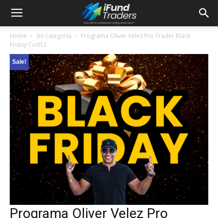
Home
Sin categoría
Programa Oliver Velez Pro Trader Black
Friday Cod12
Sale!
Programa Oliver Velez Pro