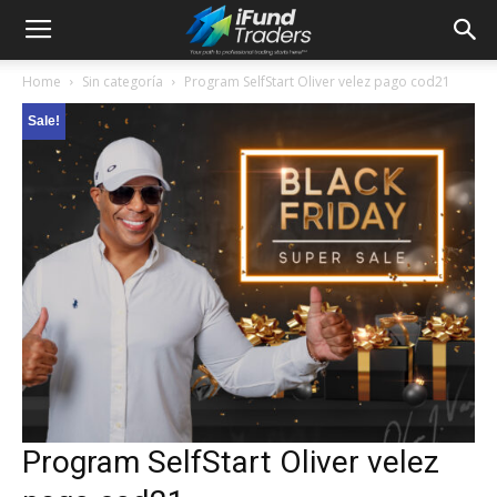
Home
Sin categoría
Program SelfStart Oliver velez pago cod21
Sale!
Program SelfStart Oliver velez