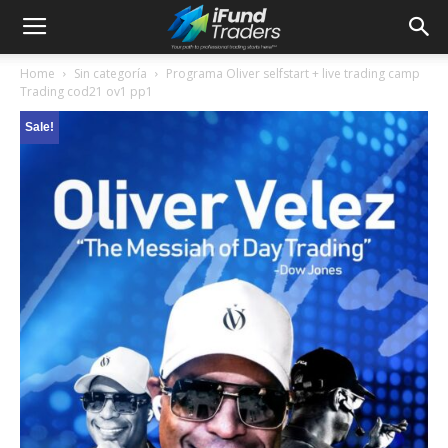
Home
Sin categoría
Programa Oliver selfstart + live trading camp
Trading cod21 ov1 pp1
Sale!