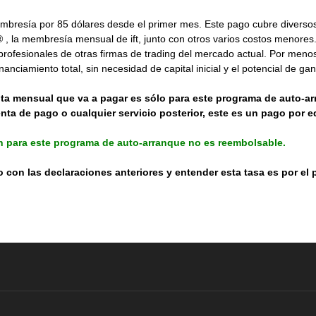
bresía por 85 dólares desde el primer mes. Este pago cubre diversos 
on® , la membresía mensual de ift, junto con otros varios costos menore
rofesionales de otras firmas de trading del mercado actual. Por menos d
inanciamiento total, sin necesidad de capital inicial y el potencial de g
uota mensual que va a pagar es sólo para este programa de auto-
nta de pago o cualquier servicio posterior, este es un pago por 
n para este programa de auto-arranque no es reembolsable.
do con las declaraciones anteriores y entender esta tasa es por el