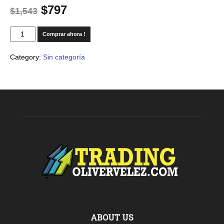
$
797
$
1,543
Comprar ahora !
Category:
Sin categoría
ABOUT US