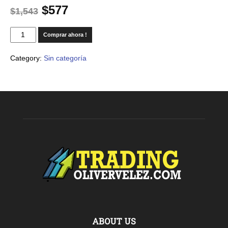
$
577
$
1,543
Comprar ahora !
Category:
Sin categoría
ABOUT US