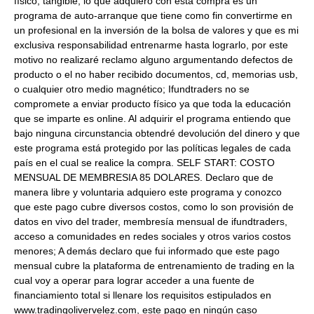
físico, tangible, lo que adquiero con esta compra es un
programa de auto-arranque que tiene como fin convertirme en
un profesional en la inversión de la bolsa de valores y que es mi
exclusiva responsabilidad entrenarme hasta lograrlo, por este
motivo no realizaré reclamo alguno argumentando defectos de
producto o el no haber recibido documentos, cd, memorias usb,
o cualquier otro medio magnético; Ifundtraders no se
compromete a enviar producto físico ya que toda la educación
que se imparte es online. Al adquirir el programa entiendo que
bajo ninguna circunstancia obtendré devolución del dinero y que
este programa está protegido por las políticas legales de cada
país en el cual se realice la compra. SELF START: COSTO
MENSUAL DE MEMBRESIA 85 DOLARES. Declaro que de
manera libre y voluntaria adquiero este programa y conozco
que este pago cubre diversos costos, como lo son provisión de
datos en vivo del trader, membresía mensual de ifundtraders,
acceso a comunidades en redes sociales y otros varios costos
menores; A demás declaro que fui informado que este pago
mensual cubre la plataforma de entrenamiento de trading en la
cual voy a operar para lograr acceder a una fuente de
financiamiento total si llenare los requisitos estipulados en
www.tradingolivervelez.com, este pago en ningún caso