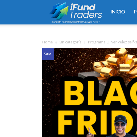
Trading
INICIO
P
Oliver
Home
Sin categoría
Programa Oliver Velez self-s
Sale!
Velez