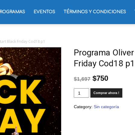
ROGRAMAS
EVENTOS
TÉRMINOS Y CONDICIONES
tart Black Friday Cod18 p1
Programa Oliver 
Friday Cod18 p
$
750
$
1,697
Comprar ahora !
Category:
Sin categoría