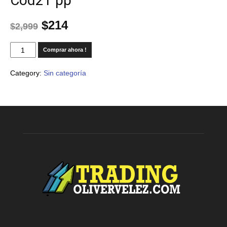
Cod21 pp
$
214
$
2,999
Comprar ahora !
Category:
Sin categoría