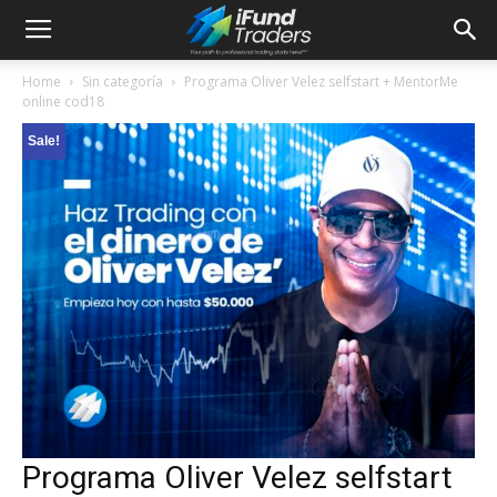
Home
Sin categoría
Programa Oliver Velez selfstart + MentorMe
online cod18
Sale!
Programa Oliver Velez selfstart