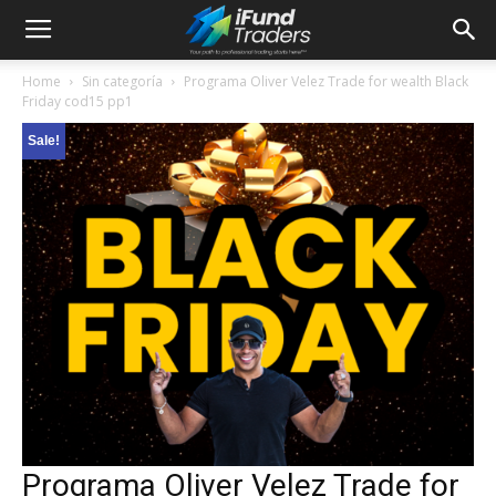
Home
Sin categoría
Programa Oliver Velez Trade for wealth Black
Friday cod15 pp1
Sale!
Programa Oliver Velez Trade for