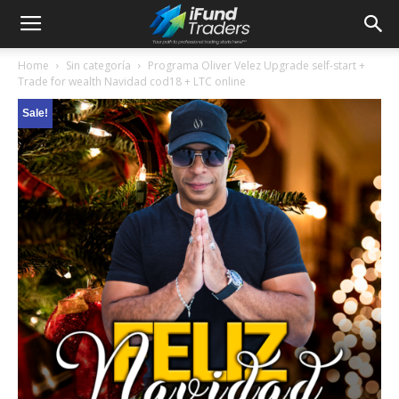
Home
Sin categoría
Programa Oliver Velez Upgrade self-start +
Trade for wealth Navidad cod18 + LTC online
Sale!