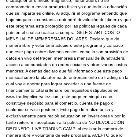
o cualquier otro medio magnético; Ifundtraders no se
compromete a enviar producto físico ya que toda la educación
que se imparte es online. Al adquirir el programa entiendo que
bajo ninguna circunstancia obtendré devolución del dinero y que
este programa está protegido por las políticas legales de cada
país en el cual se realice la compra. SELF START: COSTO
MENSUAL DE MEMBRESIA 85 DOLARES. Declaro que de
manera libre y voluntaria adquiero este programa y conozco
que este pago cubre diversos costos, como lo son provisión de
datos en vivo del trader, membresía mensual de ifundtraders,
acceso a comunidades en redes sociales y otros varios costos
menores; A demás declaro que fui informado que este pago
mensual cubre la plataforma de entrenamiento de trading en la
cual voy a operar para lograr acceder a una fuente de
financiamiento total si llenare los requisitos estipulados en
www.tradingolivervelez.com, este pago en ningún caso
constituye depósito para el comercio, cuenta de pago o
cualquier servicio posterior. Este pago lo realizo única y
exclusivamente para recibir educación en inversiones y por lo
tanto reitero mi aceptación a la política de NO DEVOLUCIÓN
DE DINERO. LIVE TRADING CAMP: al realizar la compra de
manera libre y voluntaria de este programa, ACEPTO que lo