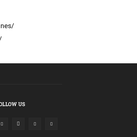
ones/
/
OLLOW US