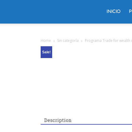
Trading
INICIO
P
Oliver
Home
Sin categoría
Programa Trade for wealth 
Sale!
Velez
Description