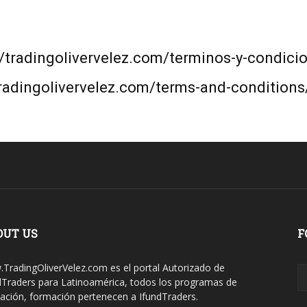
//tradingolivervelez.com/terminos-y-condici
tradingolivervelez.com/terms-and-conditions
OUT US
F
TradingOliverVelez.com es el portal Autorizado de
dTraders para Latinoamérica, todos los programas de
ación, formación pertenecen a IfundTraders.