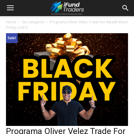
Home
Sin categoría
Programa Oliver Velez Trade For Wealth Black
Friday cod12
Sale!
Programa Oliver Velez Trade For