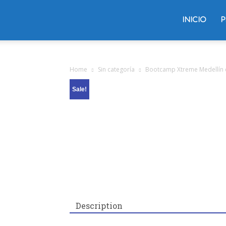
Trading
INICIO
P
Oliver
Home
Sin categoría
Bootcamp Xtreme Medellín c
Sale!
Velez
Description