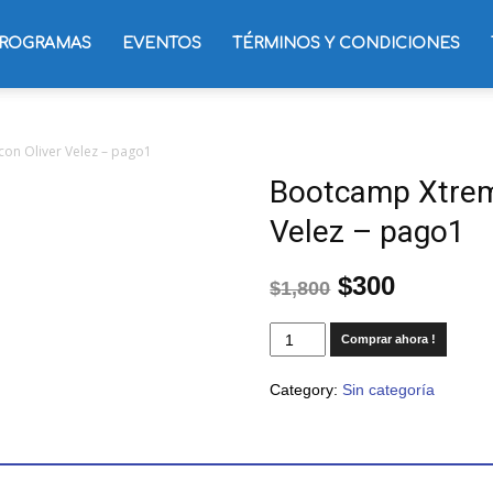
ROGRAMAS
EVENTOS
TÉRMINOS Y CONDICIONES
on Oliver Velez – pago1
Bootcamp Xtreme
Velez – pago1
$
300
$
1,800
Comprar ahora !
Category:
Sin categoría