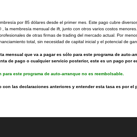
bresía por 85 dólares desde el primer mes. Este pago cubre diversos 
on® , la membresía mensual de ift, junto con otros varios costos menore
rofesionales de otras firmas de trading del mercado actual. Por menos d
inanciamiento total, sin necesidad de capital inicial y el potencial de g
uota mensual que va a pagar es sólo para este programa de auto-
nta de pago o cualquier servicio posterior, este es un pago por 
n para este programa de auto-arranque no es reembolsable.
do con las declaraciones anteriores y entender esta tasa es por el