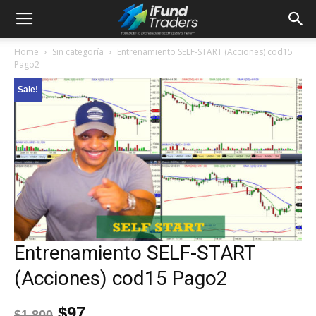
Home
Sin categoría
Entrenamiento SELF-START (Acciones) cod15
Pago2
Sale!
Entrenamiento SELF-START
(Acciones) cod15 Pago2
$
97
$
1,800