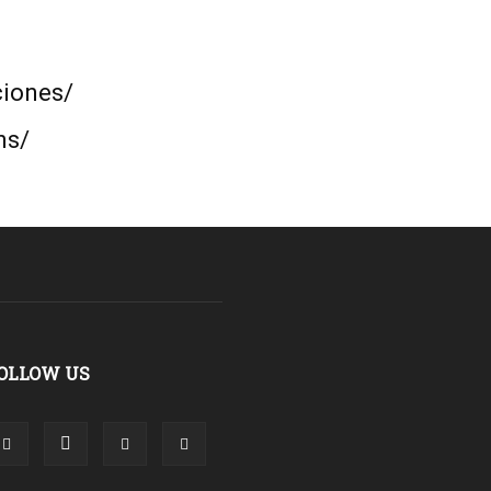
ciones/
ns/
OLLOW US