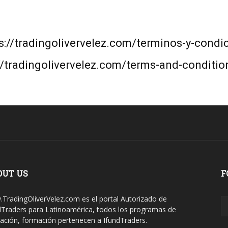
s://tradingolivervelez.com/terminos-y-condi
//tradingolivervelez.com/terms-and-conditio
OUT US
F
TradingOliverVelez.com es el portal Autorizado de
dTraders para Latinoamérica, todos los programas de
ación, formación pertenecen a IfundTraders.