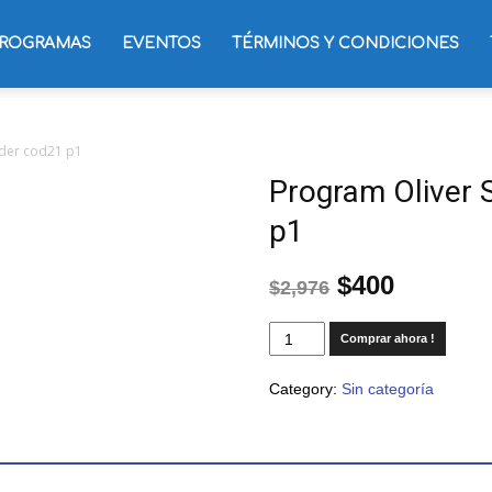
ROGRAMAS
EVENTOS
TÉRMINOS Y CONDICIONES
ader cod21 p1
Program Oliver 
p1
$
400
$
2,976
Comprar ahora !
Category:
Sin categoría