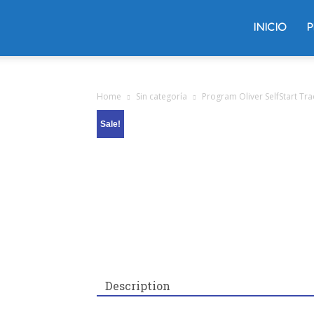
Trading
INICIO
P
Oliver
Home
Sin categoría
Program Oliver SelfStart Tr
Sale!
Velez
Description