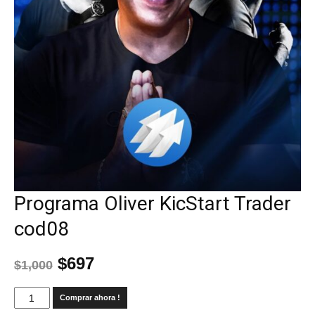
Programa Oliver KicStart Trader
cod08
$
697
$
1,000
Comprar ahora !