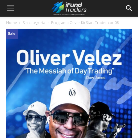
Home
Sin categoría
Programa Oliver KicStart Trader cod08
Sale!