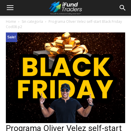
Home
Sin categoría
Programa Oliver Velez self-start Black Friday
Cod08 p2
Sale!
Programa Oliver Velez self-start