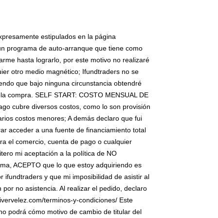
expresamente estipulados en la página
s un programa de auto-arranque que tiene como
arme hasta lograrlo, por este motivo no realizaré
er otro medio magnético; Ifundtraders no se
tiendo que bajo ninguna circunstancia obtendré
ealice la compra. SELF START: COSTO MENSUAL DE
o cubre diversos costos, como lo son provisión
arios costos menores; A demás declaro que fui
ar acceder a una fuente de financiamiento total
ara el comercio, cuenta de pago o cualquier
itero mi aceptación a la política de NO
ma, ACEPTO que lo que estoy adquiriendo es
 ifundtraders y que mi imposibilidad de asistir al
or no asistencia. Al realizar el pedido, declaro
livervelez.com/terminos-y-condiciones/ Este
no podrá cómo motivo de cambio de titular del