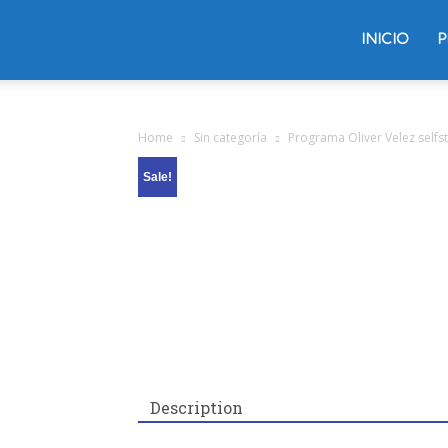
Trading
INICIO
P
Oliver
Home
Sin categoría
Programa Oliver Velez selfst
Sale!
Velez
Description