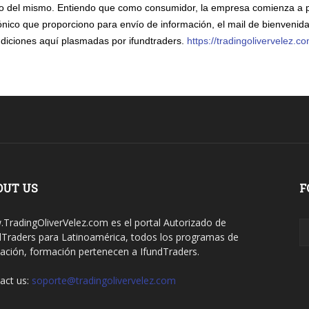
o del mismo. Entiendo que como consumidor, la empresa comienza a pr
ico que proporciono para envío de información, el mail de bienvenida
ndiciones aquí plasmadas por ifundtraders.
https://tradingolivervelez.c
OUT US
F
TradingOliverVelez.com es el portal Autorizado de
dTraders para Latinoamérica, todos los programas de
ación, formación pertenecen a IfundTraders.
act us:
soporte@tradingolivervelez.com