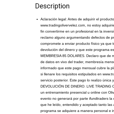
Description
Aclaración
legal: Antes de adquirir el produc
www.tradingolivervelez.com, no estoy adquiri
fin convertirme en un profesional en la inver
reclamo alguno argumentando defectos de pro
compromete a enviar producto físico ya que t
devolución del dinero y que este programa e
MEMBRESIA 85 DOLARES. Declaro que de maner
de datos en vivo del trader, membresía mensu
informado que este pago mensual cubre la pla
si llenare los requisitos estipulados en www.
servicio posterior. Este pago lo realizo única
DEVOLUCIÓN DE DINERO. LIVE TRADING CAMP: 
un entrenamiento presencial u online con Olive
evento no generará por parte ifundtraders la 
que he leído, entendido y aceptado tanto las
programa se adquiere a manera personal e int