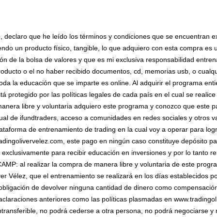
to, declaro que he leído los términos y condiciones que se encuentran 
endo un producto físico, tangible, lo que adquiero con esta compra e
sión de la bolsa de valores y que es mi exclusiva responsabilidad entren
ducto o el no haber recibido documentos, cd, memorias usb, o cualqui
oda la educación que se imparte es online. Al adquirir el programa en
stá protegido por las políticas legales de cada país en el cual se r
a libre y voluntaria adquiero este programa y conozco que este pag
al de ifundtraders, acceso a comunidades en redes sociales y otros v
taforma de entrenamiento de trading en la cual voy a operar para logr
tradingolivervelez.com, este pago en ningún caso constituye depósito p
 y exclusivamente para recibir educación en inversiones y por lo tanto re
al realizar la compra de manera libre y voluntaria de este progra
r Vélez, que el entrenamiento se realizará en los días establecidos por
obligación de devolver ninguna cantidad de dinero como compensación p
 aclaraciones anteriores como las políticas plasmadas en www.tradingo
ransferible, no podrá cederse a otra persona, no podrá negociarse y 