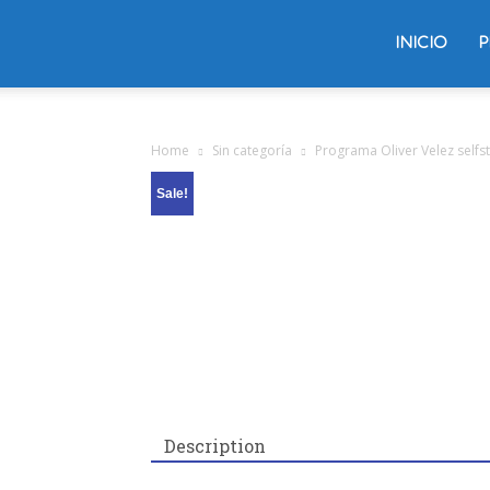
Trading
INICIO
P
Oliver
Home
Sin categoría
Programa Oliver Velez selfs
Sale!
Velez
Description