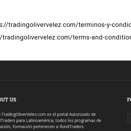
s://tradingolivervelez.com/terminos-y-condi
//tradingolivervelez.com/terms-and-conditio
OUT US
F
TradingOliverVelez.com es el portal Autorizado de
dTraders para Latinoamérica, todos los programas de
ación, formación pertenecen a IfundTraders.