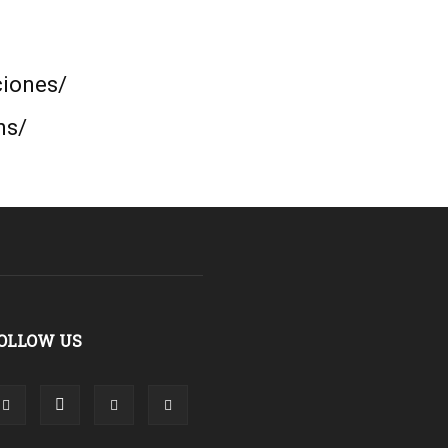
ciones/
ns/
OLLOW US