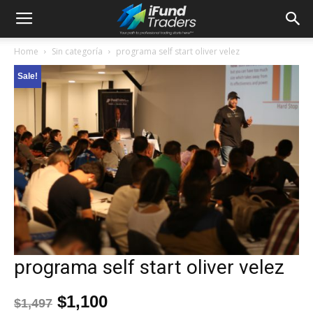
Home
Sin categoría
programa self start oliver velez
Sale!
programa self start oliver velez
$
1,100
$
1,497