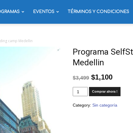
OGRAMAS
EVENTOS
TÉRMINOS Y CONDICIONES
ading camp Medellin
Programa SelfSt
Medellin
$
1,100
$
3,499
Comprar ahora !
Category:
Sin categoría