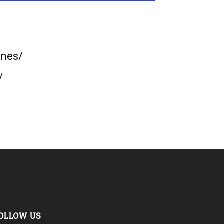
ones/
/
OLLOW US