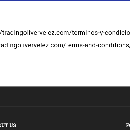
//tradingolivervelez.com/terminos-y-condici
tradingolivervelez.com/terms-and-conditions
OUT US
F