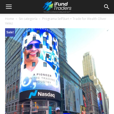
Home
Sin categoría
Programa SelfStart + Trade for Wealth Oliver
Velez
Sale!