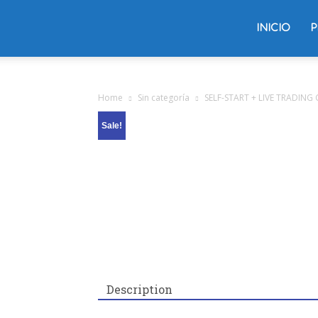
Trading
INICIO
P
Oliver
Home
Sin categoría
SELF-START + LIVE TRADING
Sale!
Velez
Description