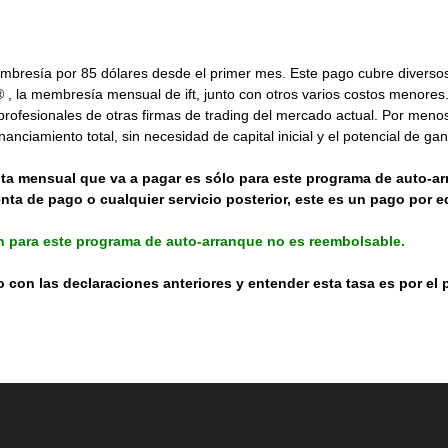
bresía por 85 dólares desde el primer mes. Este pago cubre diversos 
on® , la membresía mensual de ift, junto con otros varios costos menore
rofesionales de otras firmas de trading del mercado actual. Por menos d
inanciamiento total, sin necesidad de capital inicial y el potencial de g
uota mensual que va a pagar es sólo para este programa de auto-
nta de pago o cualquier servicio posterior, este es un pago por 
n para este programa de auto-arranque no es reembolsable.
do con las declaraciones anteriores y entender esta tasa es por el