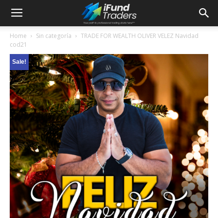
Home
Sin categoría
TRADE FOR WEALTH OLIVER VELEZ Navidad
cod21
Sale!