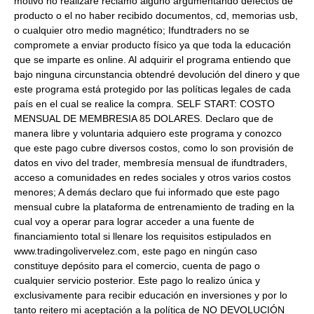
motivo no realizaré reclamo alguno argumentando defectos de
producto o el no haber recibido documentos, cd, memorias usb,
o cualquier otro medio magnético; Ifundtraders no se
compromete a enviar producto físico ya que toda la educación
que se imparte es online. Al adquirir el programa entiendo que
bajo ninguna circunstancia obtendré devolución del dinero y que
este programa está protegido por las políticas legales de cada
país en el cual se realice la compra. SELF START: COSTO
MENSUAL DE MEMBRESIA 85 DOLARES. Declaro que de
manera libre y voluntaria adquiero este programa y conozco
que este pago cubre diversos costos, como lo son provisión de
datos en vivo del trader, membresía mensual de ifundtraders,
acceso a comunidades en redes sociales y otros varios costos
menores; A demás declaro que fui informado que este pago
mensual cubre la plataforma de entrenamiento de trading en la
cual voy a operar para lograr acceder a una fuente de
financiamiento total si llenare los requisitos estipulados en
www.tradingolivervelez.com, este pago en ningún caso
constituye depósito para el comercio, cuenta de pago o
cualquier servicio posterior. Este pago lo realizo única y
exclusivamente para recibir educación en inversiones y por lo
tanto reitero mi aceptación a la política de NO DEVOLUCIÓN