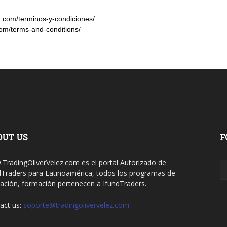
z.com/terminos-y-condiciones/
com/terms-and-conditions/
OUT US
F
TradingOliverVelez.com es el portal Autorizado de
dTraders para Latinoamérica, todos los programas de
ación, formación pertenecen a IfundTraders.
act us:
soporte@tradingolivervelez.com