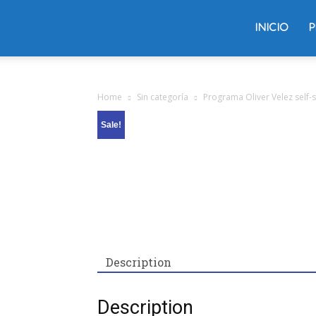
Trading
INICIO
P
Oliver
Home
Sin categoría
Programa Oliver Velez self-
Sale!
Velez
Description
Description